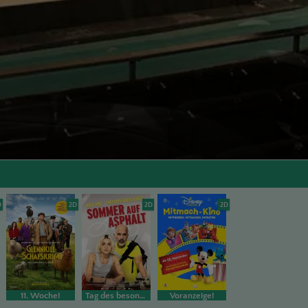
D
2D
2D
2D
11. Woche!
Tag des besonderen Films
Voranzeige!