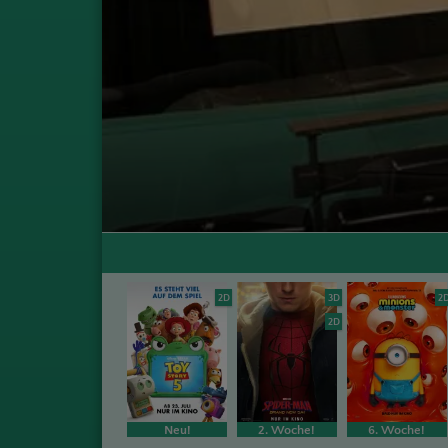
2D
3D
2
2D
Neu!
2. Woche!
6. Woche!