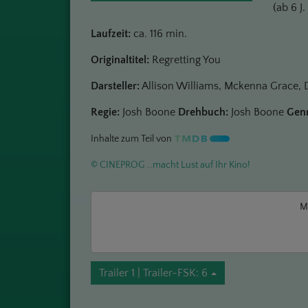
(ab 6 J
Laufzeit:
ca. 116 min.
Originaltitel:
Regretting You
Darsteller:
Allison Williams, Mckenna Grace,
Regie:
Josh Boone
Drehbuch:
Josh Boone
Genr
Inhalte zum Teil von
© CINEPROG ...macht Lust auf Ihr Kino!
M
Trailer 1 | Trailer-FSK: 6