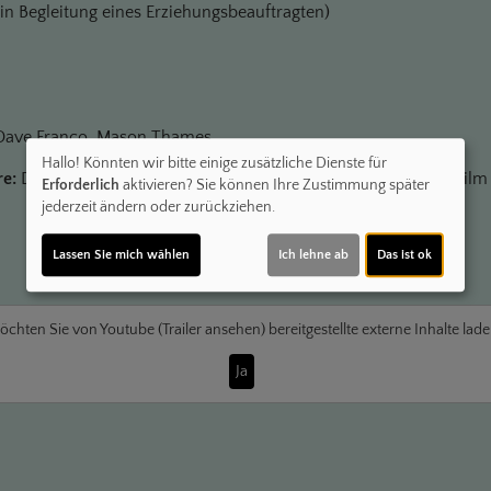
. in Begleitung eines Erziehungsbeauftragten)
 Dave Franco, Mason Thames
Hallo! Könnten wir bitte einige zusätzliche Dienste für
e:
Drama
Land:
USA, Deutschland 2025
Verleih:
Constantin Film
Erforderlich
aktivieren? Sie können Ihre Zustimmung später
jederzeit ändern oder zurückziehen.
Lassen Sie mich wählen
Ich lehne ab
Das ist ok
öchten Sie von
Youtube (Trailer ansehen)
bereitgestellte externe Inhalte lad
Ja