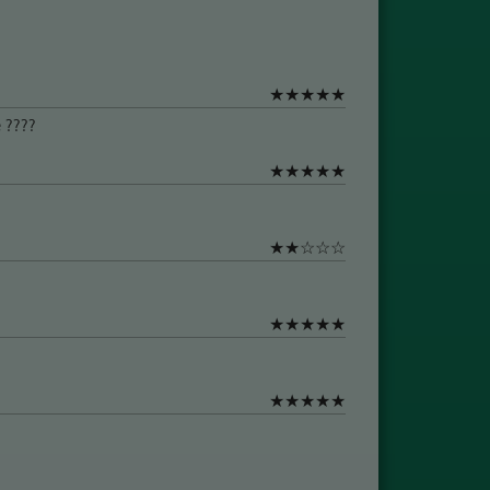
★
★
★
★
★
 ????
★
★
★
★
★
★
★
☆
☆
☆
★
★
★
★
★
★
★
★
★
★