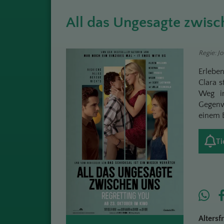
All das Ungesagte zwisc
Regie: J
Erlebe
Clara 
Weg in
Gegenw
einem B
Ti
Altersf