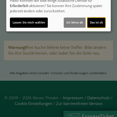
Hallo! Könnten wir bitte einige zusätzliche Dienste für
Erforderlich
aktivieren? Sie können Ihre Zustimmung später
jederzeit ändern oder zurückziehen.
Komplettes Programm
Filter
Lassen Sie mich wählen
Ich lehne ab
Das ist ok
Warnung!
Ihre Suche lieferte keine Treffer. Bitte ändern
Sie ihre Suchkriterien, oder laden Sie die Seite neu.
Alle Angaben ohne Gewähr. Irrtümer und Änderungen vorbehalten.
© 2009 - 2026 Neues Theater -
Impressum
/
Datenschutz
/
Cookie Einstellungen
/
Zur barrierefreien Version
ExpressTicket