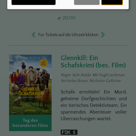
2D
20:00
Für Tickets auf die Uhrzeit klicken.
Glennkill: Ein
Schafskrimi (bes. Film)
Regie: Kyle Balda. Mit Hugh Jackman,
Nicholas Braun, Nicholas Galitzine
Schafe ermitteln! Ein Mord,
geheime Dorfgeschichten und
ein tierisches Detektivteam. Ein
spannendes Abenteuer voller
Überraschungen wartet.
Tag des
besonderen Films