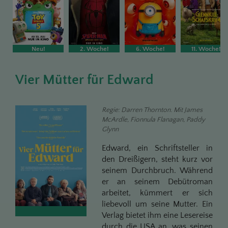
Neu!
2. Woche!
6. Woche!
11. Woche!
Vier Mütter für Edward
Regie: Darren Thornton. Mit James
McArdle, Fionnula Flanagan, Paddy
Glynn
Edward, ein Schriftsteller in
den Dreißigern, steht kurz vor
seinem Durchbruch. Während
er an seinem Debütroman
arbeitet, kümmert er sich
liebevoll um seine Mutter. Ein
Verlag bietet ihm eine Lesereise
durch die USA an, was seinen