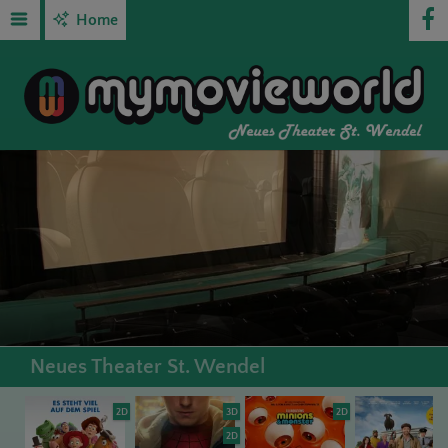
Home
Neues Theater St. Wendel
2D
3D
2D
2D